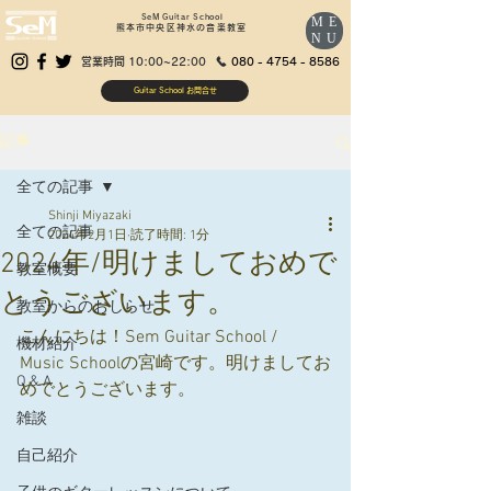
SeM Guitar School
ME
熊本市中央区神水の音楽教室
NU
営業時間 10:00~22:00
080 - 4754 - 8586
Guitar School お問合せ
記事
全ての記事
Shinji Miyazaki
全ての記事
2024年2月1日
読了時間: 1分
2024年/明けましておめで
教室概要
とうございます。
教室からのおしらせ
こんにちは！Sem Guitar School / 
機材紹介
Music Schoolの宮崎です。明けましてお
Q & A
めでとうございます。
雑談
自己紹介