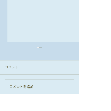
コメント
コメントを追加…
上通り教室講師紹介！そ
上通り教室講師
の２〜弾き語り・ボイス
の１〜ピアノ担当
トレーニング担当 - 工藤
美保先生〜
ハル先生〜
Stereo Equipment Music Works​