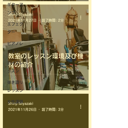
ギターア
ンプ
Shinji Miyazaki
2021年11月27日
読了時間: 2分
エフェク
ター
ピアノレ
ッスン
教室のレッスン環境及び機
ボイスレ
材の紹介
ッスン
弾き語り
レッスン
女性講師
Shinji Miyazaki
2021年11月26日
読了時間: 3分