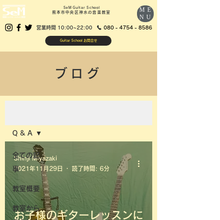
SeM Guitar School
ME
熊本市中央区神水の音楽教室
NU
営業時間 10:00~22:00
080 - 4754 - 8586
Guitar School お問合せ
ブログ
ブログ記事一覧
Q & A
全ての記
Shinji Miyazaki
事
2021年11月29日
読了時間: 6分
教室概要
教室から
お子様のギターレッスンに