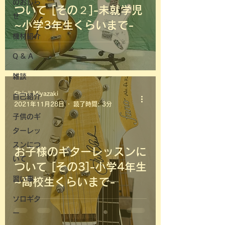
のおしら
ついて [その２]-未就学児
せ
~小学3年生くらいまで-
機材紹介
Q & A
雑談
Shinji Miyazaki
自己紹介
2021年11月28日
読了時間: 3分
子供のギ
ターレッ
スンにつ
お子様のギターレッスンに
いて
ついて [その3]-小学4年生
習い事
~高校生くらいまで-
ソロギタ
ー