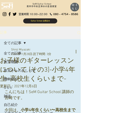
SeM Guitar School
ME
熊本市中央区神水の音楽教室
NU
営業時間 10:00~22:00
080 - 4754 - 8586
Guitar School お問合せ
記事
全ての記事
Shinji Miyazaki
全ての記事
2021年11月28日
読了時間: 3分
お子様のギターレッスン
教室概要
について [その3]-小学4年
教室からのおしらせ
生~高校生くらいまで-
機材紹介
更新日：
2021年12月6日
Q & A
こんにちは！SeM Guitar School 講師の
雑談
宮崎です。
自己紹介
今回は、
小学4年生くらい〜高校生まで